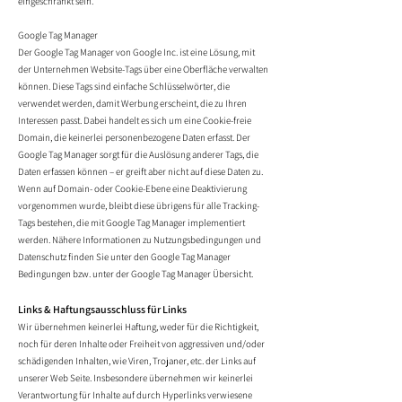
eingeschränkt sein.
Google Tag Manager
Der Google Tag Manager von Google Inc. ist eine Lösung, mit
der Unternehmen Website-Tags über eine Oberfläche verwalten
können. Diese Tags sind einfache Schlüsselwörter, die
verwendet werden, damit Werbung erscheint, die zu Ihren
Interessen passt. Dabei handelt es sich um eine Cookie-freie
Domain, die keinerlei personenbezogene Daten erfasst. Der
Google Tag Manager sorgt für die Auslösung anderer Tags, die
Daten erfassen können – er greift aber nicht auf diese Daten zu.
Wenn auf Domain- oder Cookie-Ebene eine Deaktivierung
vorgenommen wurde, bleibt diese übrigens für alle Tracking-
Tags bestehen, die mit Google Tag Manager implementiert
werden. Nähere Informationen zu Nutzungsbedingungen und
Datenschutz finden Sie unter den Google Tag Manager
Bedingungen bzw. unter der Google Tag Manager Übersicht.
Links & Haftungsausschluss für Links
Wir übernehmen keinerlei Haftung, weder für die Richtigkeit,
noch für deren Inhalte oder Freiheit von aggressiven und/oder
schädigenden Inhalten, wie Viren, Trojaner, etc. der Links auf
unserer Web Seite. Insbesondere übernehmen wir keinerlei
Verantwortung für Inhalte auf durch Hyperlinks verwiesene