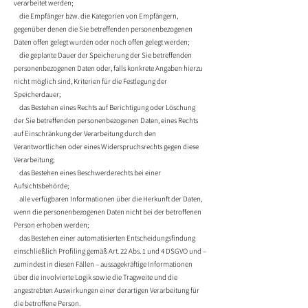
verarbeitet werden;
die Empfänger bzw. die Kategorien von Empfängern,
gegenüber denen die Sie betreffenden personenbezogenen
Daten offen gelegt wurden oder noch offen gelegt werden;
die geplante Dauer der Speicherung der Sie betreffenden
personenbezogenen Daten oder, falls konkrete Angaben hierzu
nicht möglich sind, Kriterien für die Festlegung der
Speicherdauer;
das Bestehen eines Rechts auf Berichtigung oder Löschung
der Sie betreffenden personenbezogenen Daten, eines Rechts
auf Einschränkung der Verarbeitung durch den
Verantwortlichen oder eines Widerspruchsrechts gegen diese
Verarbeitung;
das Bestehen eines Beschwerderechts bei einer
Aufsichtsbehörde;
alle verfügbaren Informationen über die Herkunft der Daten,
wenn die personenbezogenen Daten nicht bei der betroffenen
Person erhoben werden;
das Bestehen einer automatisierten Entscheidungsfindung
einschließlich Profiling gemäß Art. 22 Abs. 1 und 4 DSGVO und –
zumindest in diesen Fällen – aussagekräftige Informationen
über die involvierte Logik sowie die Tragweite und die
angestrebten Auswirkungen einer derartigen Verarbeitung für
die betroffene Person.