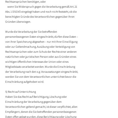
Rechtsansprüchen benötigen, oder
wenn Sie Widerspruch gegen die Verarbeitung gemäß Art. 21
Abs. 1 DSGVO eingelegt haben und noch nicht feststeht, ob die
berechtigten Gründe des Verantwortlichen gegenüber Ihren
Gründen überwiegen.
Wurde die Verarbeitung der Sie betreffenden
personenbezogenen Daten eingeschränkt, dürfen diese Daten –
von ihrer Speicherung abgesehen – nur mit Ihrer Einwilligung
oder zur Geltendmachung, Ausübung oder Verteidigung von
Rechtsansprüchen oder zum Schutz der Rechte einer anderen
natürlichen oder juristischen Person oder aus Gründen eines
wichtigen öffentlichen Interesses der Union oder eines
Mitgliedstaats verarbeitet werden. Wurde die Einschränkung
der Verarbeitung nach den o.g. Voraussetzungen eingeschränkt,
werden Sie von dem Verantwortlichen unterrichtet bevor die
Einschränkung aufgehoben wird.
5) Recht auf Unterrichtung
Haben Sie das Recht auf Berichtigung, Löschung oder
Einschränkung der Verarbeitung gegenüber dem
Verantwortlichen geltend gemacht, ist dieser verpflichtet, allen
Empfängern, denen die Sie betreffenden personenbezogenen
Daten offen gelegt wurden, diese Berichtigung oder Löschung