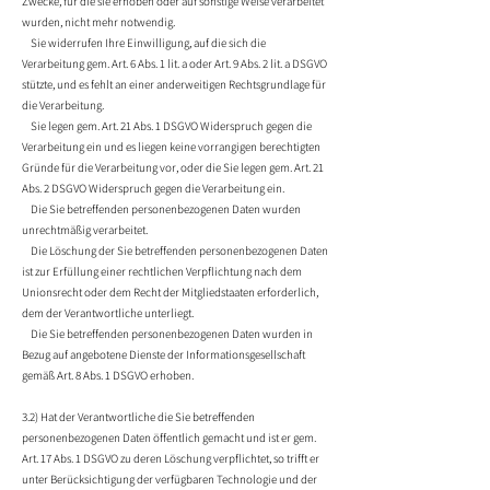
Zwecke, für die sie erhoben oder auf sonstige Weise verarbeitet
wurden, nicht mehr notwendig.
Sie widerrufen Ihre Einwilligung, auf die sich die
Verarbeitung gem. Art. 6 Abs. 1 lit. a oder Art. 9 Abs. 2 lit. a DSGVO
stützte, und es fehlt an einer anderweitigen Rechtsgrundlage für
die Verarbeitung.
Sie legen gem. Art. 21 Abs. 1 DSGVO Widerspruch gegen die
Verarbeitung ein und es liegen keine vorrangigen berechtigten
Gründe für die Verarbeitung vor, oder die Sie legen gem. Art. 21
Abs. 2 DSGVO Widerspruch gegen die Verarbeitung ein.
Die Sie betreffenden personenbezogenen Daten wurden
unrechtmäßig verarbeitet.
Die Löschung der Sie betreffenden personenbezogenen Daten
ist zur Erfüllung einer rechtlichen Verpflichtung nach dem
Unionsrecht oder dem Recht der Mitgliedstaaten erforderlich,
dem der Verantwortliche unterliegt.
Die Sie betreffenden personenbezogenen Daten wurden in
Bezug auf angebotene Dienste der Informationsgesellschaft
gemäß Art. 8 Abs. 1 DSGVO erhoben.
3.2) Hat der Verantwortliche die Sie betreffenden
personenbezogenen Daten öffentlich gemacht und ist er gem.
Art. 17 Abs. 1 DSGVO zu deren Löschung verpflichtet, so trifft er
unter Berücksichtigung der verfügbaren Technologie und der