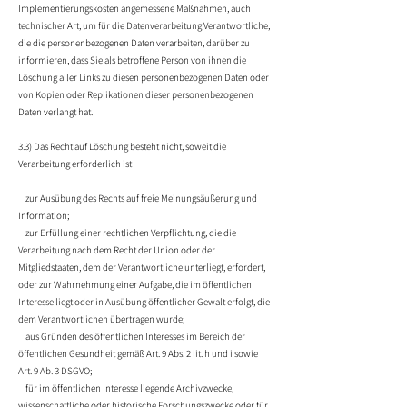
Implementierungskosten angemessene Maßnahmen, auch
technischer Art, um für die Datenverarbeitung Verantwortliche,
die die personenbezogenen Daten verarbeiten, darüber zu
informieren, dass Sie als betroffene Person von ihnen die
Löschung aller Links zu diesen personenbezogenen Daten oder
von Kopien oder Replikationen dieser personenbezogenen
Daten verlangt hat.
3.3) Das Recht auf Löschung besteht nicht, soweit die
Verarbeitung erforderlich ist
zur Ausübung des Rechts auf freie Meinungsäußerung und
Information;
zur Erfüllung einer rechtlichen Verpflichtung, die die
Verarbeitung nach dem Recht der Union oder der
Mitgliedstaaten, dem der Verantwortliche unterliegt, erfordert,
oder zur Wahrnehmung einer Aufgabe, die im öffentlichen
Interesse liegt oder in Ausübung öffentlicher Gewalt erfolgt, die
dem Verantwortlichen übertragen wurde;
aus Gründen des öffentlichen Interesses im Bereich der
öffentlichen Gesundheit gemäß Art. 9 Abs. 2 lit. h und i sowie
Art. 9 Ab. 3 DSGVO;
für im öffentlichen Interesse liegende Archivzwecke,
wissenschaftliche oder historische Forschungszwecke oder für