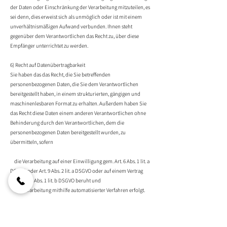
der Daten oder Einschränkung der Verarbeitung mitzuteilen, es
sei denn, dies erweist sich als unmöglich oder ist mit einem
unverhältnismäßigen Aufwand verbunden. Ihnen steht
gegenüber dem Verantwortlichen das Recht zu, über diese
Empfänger unterrichtet zu werden.
6) Recht auf Datenübertragbarkeit
Sie haben das das Recht, die Sie betreffenden
personenbezogenen Daten, die Sie dem Verantwortlichen
bereitgestellt haben, in einem strukturierten, gängigen und
maschinenlesbaren Format zu erhalten. Außerdem haben Sie
das Recht diese Daten einem anderen Verantwortlichen ohne
Behinderung durch den Verantwortlichen, dem die
personenbezogenen Daten bereitgestellt wurden, zu
übermitteln, sofern
die Verarbeitung auf einer Einwilligung gem. Art. 6 Abs. 1 lit. a
DSGVO oder Art. 9 Abs. 2 lit. a DSGVO oder auf einem Vertrag
gem. Art. 6 Abs. 1 lit. b DSGVO beruht und
die Verarbeitung mithilfe automatisierter Verfahren erfolgt.
In Ausübung dieses Rechts haben Sie ferner das Recht zu
erwirken, dass die Sie betreffenden personenbezogenen Daten