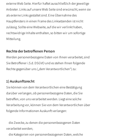
externe Web Seite. Hierfür haftet ausschließlich der jeweilige
Anbieter. Links auf unsere Web Seite sind erwünscht, wenn sie
als externe Links gestaltet sind. Eine Übernahme des
Hauptfensters in einen Frame des Linksetzenden ist nicht
zulässig. Sollte eine Webseite, auf die wir verlinkt haben,
rechtswidrige Inhalte enthalten, so bitte
n wir um sofortige
Mitteilung.
Rechte der betroffenen Person
Werden personenbezogene Daten von Ihnen verarbeitet, sind
Sie Betroffener i.S.d. DSGVO und es stehen Ihnen folgende
Rechte gegenüber uns („dem Verantwortlichen“) zu:
1) Auskunftsrecht
Sie können von
dem Verantwortlichen eine Bestätigung
darüber verlangen, ob personenbezogene Daten, die Sie
betreffen, von uns verarbeitet werden. Liegt eine solche
Verarbeitung vor, können Sie von dem Verantwortlichen über
folgende Informationen Auskunft verlangen:
die Zwecke, zu denen die personenbezogenen Daten
verarbeitet werden;
die Kategorien von personenbezogenen Daten, welche