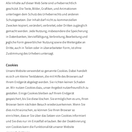
Alle Inhalte auf dieser Web Seite sind urheberrechtlich
geschützt. Die Texte, Bilder, Grafiken, und Animationen
unterliegen dem Schutz des Urheberrechts und anderen
Schutzgesetzen. Der Inhalt darf nicht zu kommerziellen
Zwecken kopiert, verändert, verbreitet, oder Dritten zugänglich
gemacht werden. Jede Nutzung, insbesondere die Speicherung
in Datenbanken, Vervielfältigung, Verbreitung, Bearbeitung und
jegliche Form gewerblicher Nutzung sowie die Weitergabe an
Dritte, auch in Teilen oder in überarbeiteter Form, ist ohne
Zustimmung des Urhebers untersagt.
Cookies
Unsere Website verwendet so genannte Cookies. Dabei handelt
e
s sich um kleine Textdateien, die mit Hilfe des Browsers auf
Ihrem Endgerät abgelegt werden. Sie richten keinen Schaden
an. Wir nutzen Cookies dazu, unser Angebot nutzerfreundlich zu
gestalten. Einige Cookies bleiben auf Ihrem Endgerät
gespeichert, bis Sie diese löschen. Sie ermöglichen es uns, Ihren
Browser beim nächsten Besuch wiederzuerkennen. Wenn Sie
dies nicht wünschen, so können Sie Ihren Browser so
einrichten, dass er Sie über das Setzen von Cookies informiert
und Sie dies nur im Einzelfall erlauben. Bei der Deaktivierung
von Cookies kann die Funktionalität unserer Website