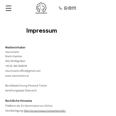
Impressum
Medieninhaber
neuronactiv
Martin Kantner
3012 Wolfsgraben
+43 (0)
660 2508194
neuronactiv.office@gmail.com
www.neuronactiv.at
Berufsbezeichnung: Personal Trainer
Verleihungsstaat: Österreich
Rechtliche Hinweise
Plattform der EU-Kommission zur Online-
Streitbeilegung:
http://ec.europa.eu/consumers/odr/