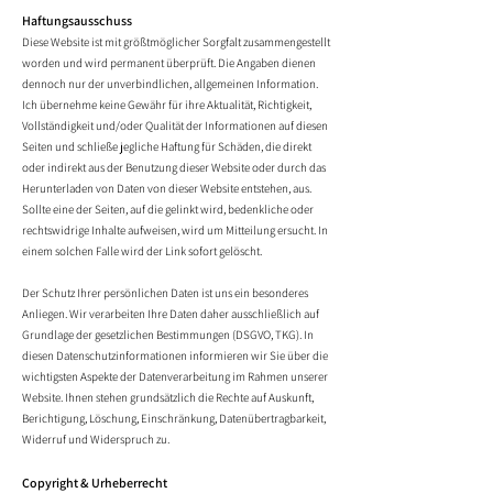
Haftungsausschuss
Diese Website ist mit größtmöglicher Sorgfalt zusammengestellt
worden und wird permanent überp
rüft. Die Angaben dienen
dennoch nur der unverbindlichen, allgemeinen Information.
Ich übernehme keine Gewähr für ihre Aktualität, Richtigkeit,
Vollständigkeit und/oder Qualität der Informationen auf diesen
Seiten und schließe jegliche Haftung für Schäden, die direkt
oder indirekt aus der Benutzung dieser Website oder durch das
Herunterladen von Daten von dieser Website entstehen, aus.
Sollte eine der Seiten, auf die gelinkt wird, bedenkliche oder
rechtswidrige Inhalte aufweisen, wird um Mitteilung ersucht. In
einem solchen Falle wird
der Link sofort gelöscht.
Der Schutz Ihrer persönlichen Daten ist uns ein besonderes
Anliegen. Wir verarbeiten Ihre Daten daher ausschließlich auf
Grundlage der gesetzlichen Bestimmungen (DSGVO, TKG). In
diesen Datenschutzinformationen informieren wir Sie über die
wichtigsten Aspekte der Datenverarbeitung im Rahmen unserer
Website. Ihnen stehen grundsätzlich die Rechte auf Auskunft,
Berichtigung, Löschung, Einschränkung, Datenübertragbarkeit,
Widerruf und Widerspruch zu.
Copyright & Urheberrecht